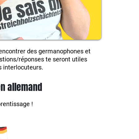
s rencontrer des germanophones et
stions/réponses te seront utiles
 interlocuteurs.
en allemand
prentissage !