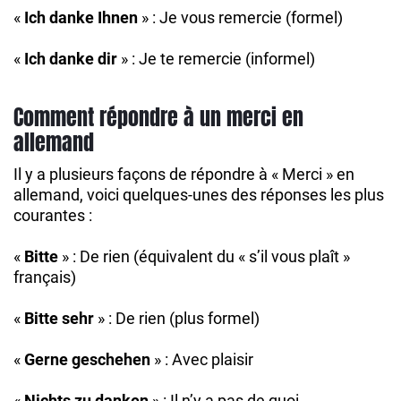
«
Ich danke Ihnen
» : Je vous remercie (formel)
«
Ich danke dir
» : Je te remercie (informel)
Comment répondre à un merci en
allemand
Il y a plusieurs façons de répondre à « Merci » en
allemand, voici quelques-unes des réponses les plus
courantes :
«
Bitte
» : De rien (équivalent du « s’il vous plaît »
français)
«
Bitte sehr
» : De rien (plus formel)
«
Gerne geschehen
» : Avec plaisir
«
Nichts zu danken
» : Il n’y a pas de quoi