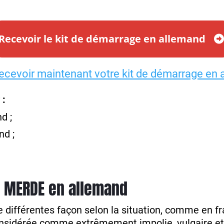
Recevoir le kit de démarrage en allemand
recevoir maintenant votre kit de démarrage en 
 :
d ;
d ;
e MERDE en allemand
différentes façon selon la situation, comme en fra
considérée comme extrêmement impolie, vulgaire et