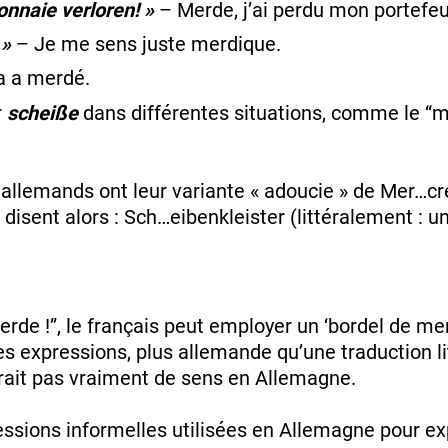
nnaie verloren! »
– Merde, j’ai perdu mon portefeui
 »
– Je me sens juste merdique.
 a merdé.
r
scheiße
dans différentes situations, comme le “m
 allemands ont leur variante « adoucie » de Mer…c
disent alors : Sch…eibenkleister (littéralement : un
rde !”, le français peut employer un ‘bordel de me
res expressions, plus allemande qu’une traduction li
aurait pas vraiment de sens en Allemagne.
essions informelles utilisées en Allemagne pour e