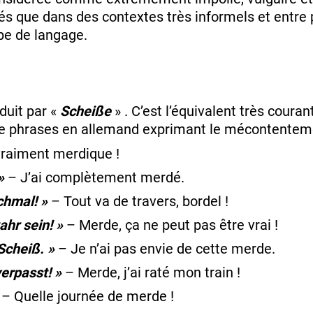
lisés que dans des contextes très informels et entre
ype de langage.
duit par «
Scheiße
» . C’est l’équivalent très couran
de phrases en allemand exprimant le mécontentemen
vraiment merdique !
»
– J’ai complètement merdé.
chmal! »
– Tout va de travers, bordel !
hr sein! »
– Merde, ça ne peut pas être vrai !
Scheiß. »
– Je n’ai pas envie de cette merde.
erpasst! »
– Merde, j’ai raté mon train !
– Quelle journée de merde !