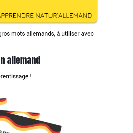
gros mots allemands, à utiliser avec
en allemand
prentissage !